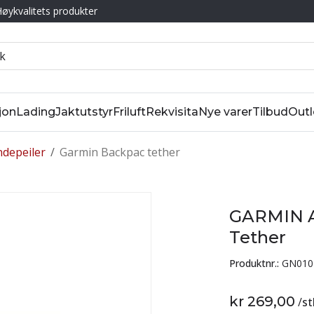
øykvalitets produkter
jon
Lading
Jaktutstyr
Friluft
Rekvisita
Nye varer
Tilbud
Outl
depeiler
/
Garmin Backpac tether
GARMIN A
Tether
Produktnr.:
GN010
kr 269,00
/
st