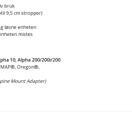
iv bruk
ptil 9,5 cm stropper)
 og løsne enheten
 enheten mistes
lpha 10, Alpha 200/200i/200
PSMAP®, Oregon®,
Spine Mount Adapter)