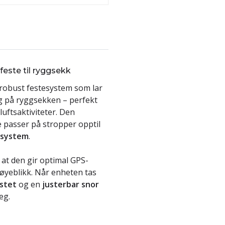
feste til ryggsekk
g robust festesystem som lar
g på ryggsekken – perfekt
luftsaktiviteter. Den
 passer på stropper opptil
system
.
 at den gir optimal GPS-
t øyeblikk. Når enheten tas
stet
og en
justerbar snor
eg.