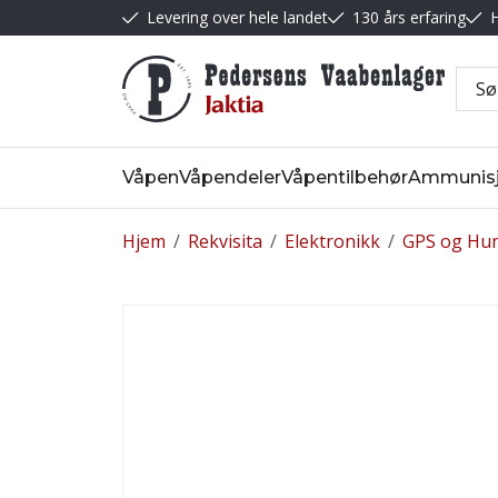
Levering over hele landet
130 års erfaring
H
Våpen
Våpendeler
Våpentilbehør
Ammunis
Hjem
/
Rekvisita
/
Elektronikk
/
GPS og Hun