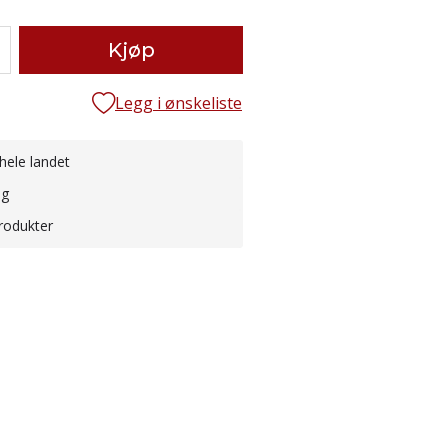
Kjøp
Legg i ønskeliste
hele landet
ng
rodukter