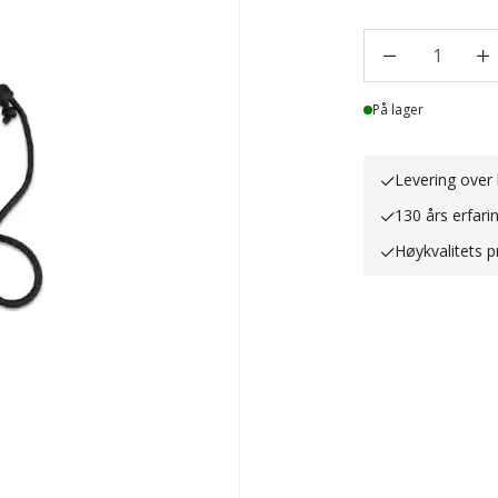
1
Lager
På lager
Levering over 
130 års erfari
Høykvalitets p