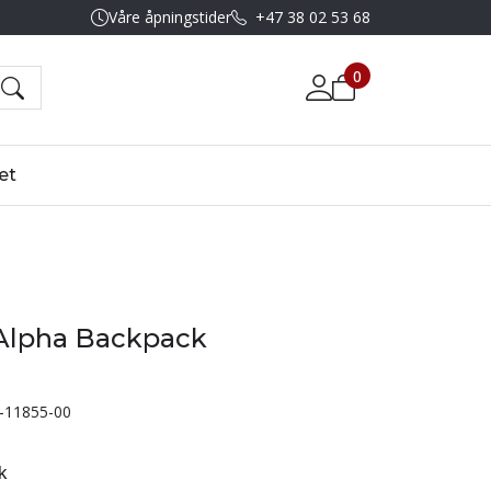
Våre åpningstider
+47 38 02 53 68
0
et
lpha Backpack
-11855-00
k