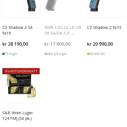
CZ Shadow 2 SA
KMR S-02 22 LR OR
CZ Shadow 2 9x19
9x19
SR SA/DA 5,5''
M9x075
kr 28 190,00
kr 17 800,00
kr 20 990,00
På lager
Ikke på lager
Bestilt inn
TILBUD
KVANTUMSRABATT
S&B 9mm Luger
124 FMJ (50 pk.)