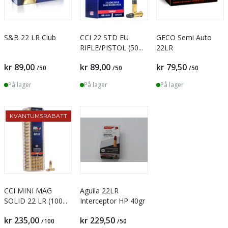
S&B 22 LR Club
CCI 22 STD EU
GECO Semi Auto
RIFLE/PISTOL (50
22LR
pk.)
kr 89,00
kr 89,00
kr 79,50
/50
/50
/50
På lager
På lager
På lager
KVANTUMSRABATT
CCI MINI MAG
Aguila 22LR
SOLID 22 LR (100
Interceptor HP 40gr
pk.)
kr 235,00
kr 229,50
/100
/50