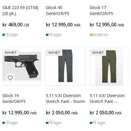
S&B 223 69 (OTM)
Glock 45
Glock 17
(20 pk.)
Gen6/OR/FS
Gen6/OR/FS
kr 469,00
kr 12 995,00
kr 12 995,00
/20
/stk
/stk
På lager
På lager
Bestilt inn
NYHET
NYHET
NYHET
Glock 19
5.11 V.XI Diversion
5.11 V.XI Diversion
Gen6/OR/FS
Stretch Pant - Storm
Stretch Pant -
Ranger Green
kr 12 995,00
kr 2 050,00
kr 2 050,00
/stk
/stk
/stk
På lager
På lager
På lager