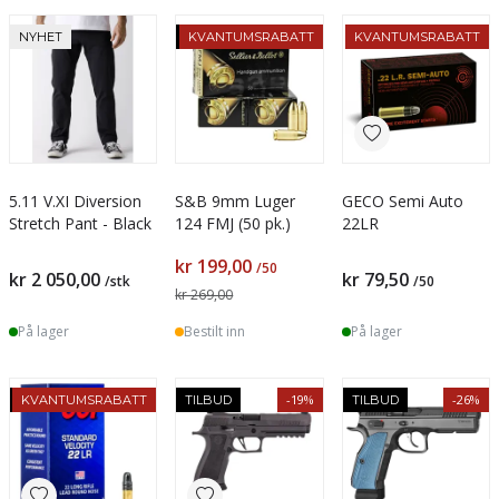
-26%
NYHET
TILBUD
KVANTUMSRABATT
KVANTUMSRABATT
5.11 V.XI Diversion
S&B 9mm Luger
GECO Semi Auto
Stretch Pant - Black
124 FMJ (50 pk.)
22LR
kr 199,00
/50
kr 2 050,00
kr 79,50
/stk
/50
kr 269,00
På lager
Bestilt inn
På lager
-19%
-26%
TILBUD
KVANTUMSRABATT
TILBUD
TILBUD