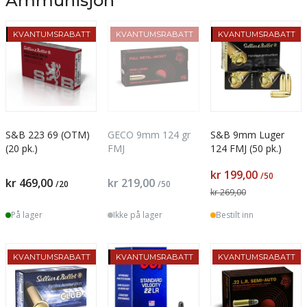
Ammunisjon
-26%
TILBUD
KVANTUMSRABATT
KVANTUMSRABATT
TILBUD
KVANTUMSRABATT
S&B 223 69 (OTM)
GECO 9mm 124 gr
S&B 9mm Luger
(20 pk.)
FMJ
124 FMJ (50 pk.)
kr 199,00
/50
kr 469,00
kr 219,00
/20
/50
kr 269,00
På lager
Ikke på lager
Bestilt inn
KVANTUMSRABATT
TILBUD
KVANTUMSRABATT
KVANTUMSRABATT