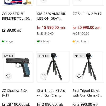
CCI 22 STD EU
SIG P320 9MM 5IN
CZ Shadow 2 9x19
RIFLE/PISTOL (50
LEGION GRAY
pk.)
STRIKER FIBER OPT
kr 18 990,00
kr 20 990,00
FRONT W/ R2
/stk
/stk
kr 89,00
/50
kr 23 310,00
kr 28 190,00
På lager
På lager
Bestilt inn
NYHET
NYHET
NYHET
CZ Shadow 2 SA
Sirui Tripod Kit Alu
Sirui Tripod Kit Alu
9x19
with Gun Clamp
with Gun Clamp &
Leveling Base
kr 28 190,00
kr 2 990,00
kr 3 990,00
/stk
/stk
/stk