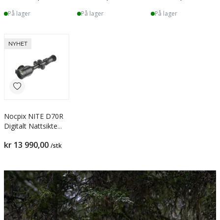
På lager
På lager
På lager
NYHET
Nocpix NITE D70R
Digitalt Nattsikte
med LRF
kr 13 990,00
/stk