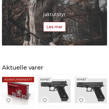
Jaktutstyr
Les mer
Aktuelle varer
TILBUD
KVANTUMSRABATT
NYHET
NYHET