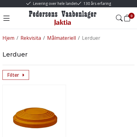
Levering over hele landet
130 års erfaring
0
Hjem
/
Rekvisita
/
Målmateriell
/
Lerduer
Lerduer
Filter