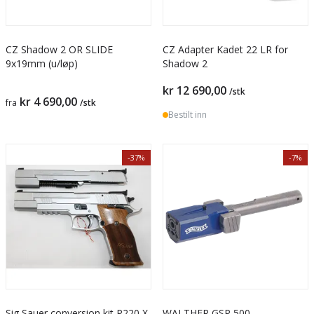
CZ Shadow 2 OR SLIDE
CZ Adapter Kadet 22 LR for
9x19mm (u/løp)
Shadow 2
kr 12 690,00
/stk
kr 4 690,00
fra
/stk
Bestilt inn
-37%
-7%
Sig Sauer conversion kit P220 X-
WALTHER GSP 500