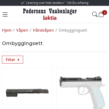
Levering over hele landet
130 års erfaring
0
Hjem
/
Våpen
/
Håndvåpen
/
Ombyggingsett
Ombyggingsett
Filter