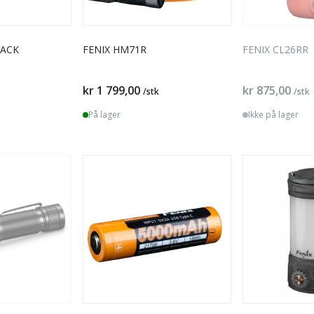
LACK
FENIX HM71R
FENIX CL26RR
kr 1 799,00
kr 875,00
/stk
/stk
På lager
Ikke på lager