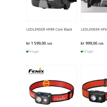
LEDLENSER HF8R Core Black
LEDLENSER HF6R
kr 1 599,00
kr 999,00
/stk
/stk
På lager
På lager