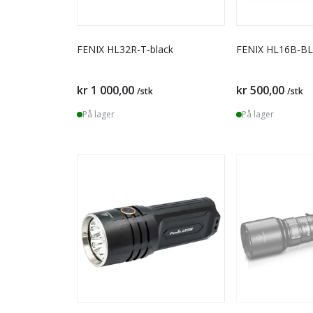
FENIX HL32R-T-black
FENIX HL16B-B
kr 1 000,00
kr 500,00
/stk
/stk
På lager
På lager