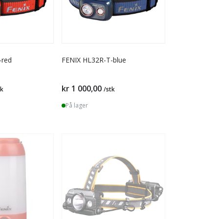
-red
FENIX HL32R-T-blue
kr 1 000,00
tk
/stk
På lager