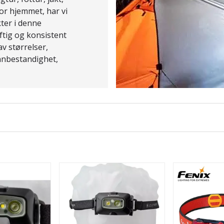
for hjemmet, har vi
kter i denne
ftig og konsistent
av størrelser,
annbestandighet,
ser.