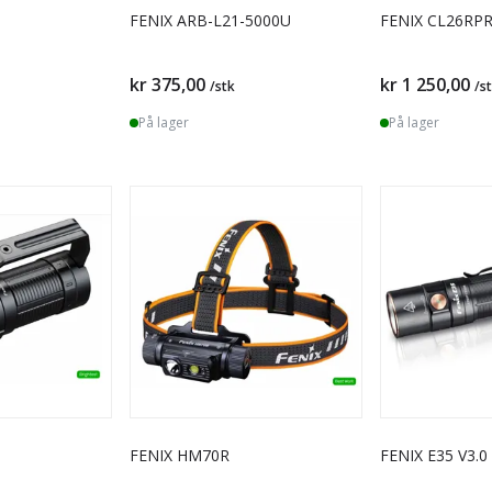
FENIX ARB-L21-5000U
FENIX CL26RP
kr 375,00
kr 1 250,00
/stk
/s
På lager
På lager
FENIX HM70R
FENIX E35 V3.0