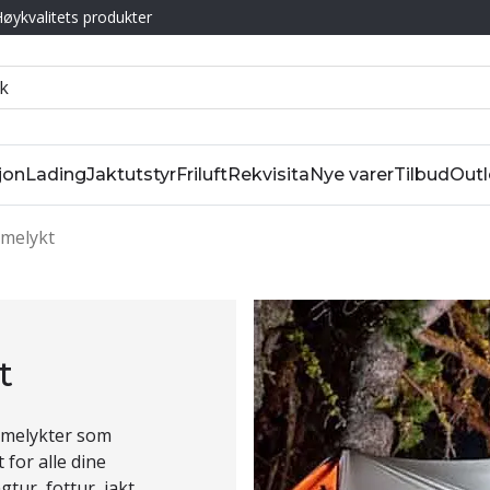
øykvalitets produkter
jon
Lading
Jaktutstyr
Friluft
Rekvisita
Nye varer
Tilbud
Outl
melykt
t
ommelykter som
 for alle dine
ur, fottur, jakt,