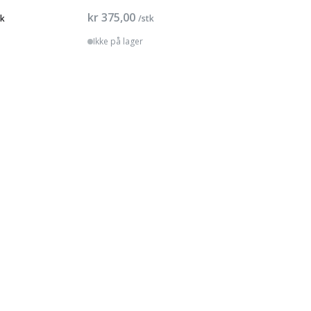
kr 375,00
tk
/stk
Ikke på lager