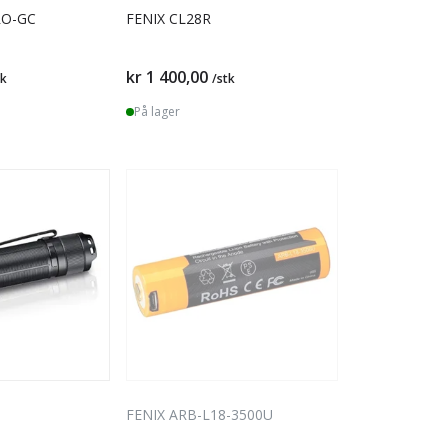
RO-GC
FENIX CL28R
kr 1 400,00
tk
/stk
På lager
FENIX ARB-L18-3500U