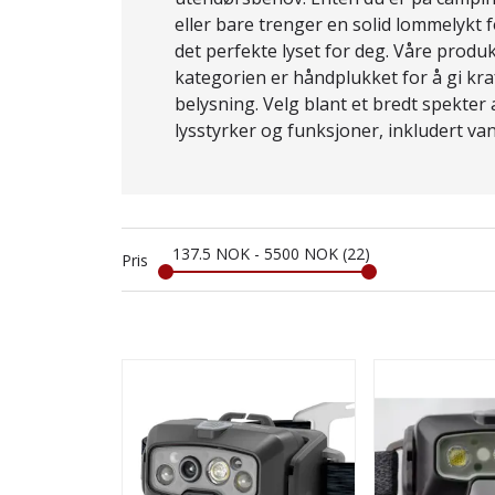
eller bare trenger en solid lommelykt 
det perfekte lyset for deg. Våre produ
kategorien er håndplukket for å gi kra
belysning. Velg blant et bredt spekter 
lysstyrker og funksjoner, inkludert v
oppladbare batterier og flere lysmodu
137.5
NOK
-
5500
NOK
22
Pris