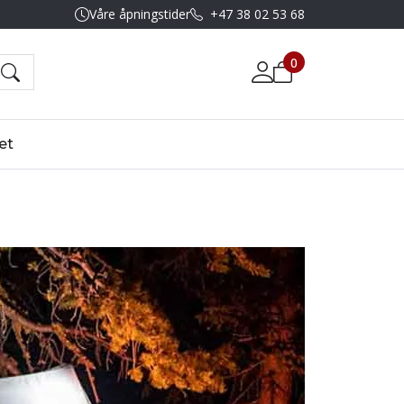
Våre åpningstider
+47 38 02 53 68
0
et