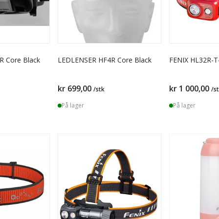
 Core Black
LEDLENSER HF4R Core Black
FENIX HL32R-T
kr 699,00
kr 1 000,00
/stk
/s
På lager
På lager