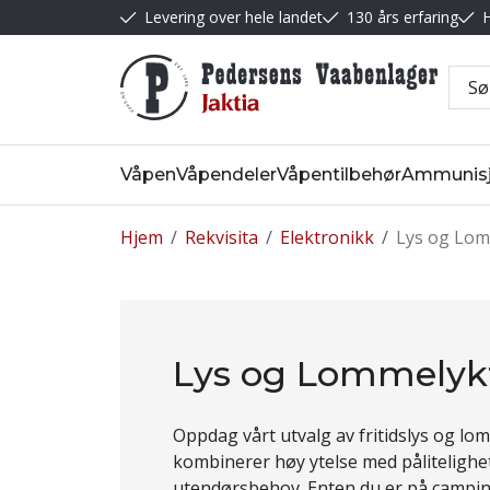
Levering over hele landet
130 års erfaring
H
Våpen
Våpendeler
Våpentilbehør
Ammunis
Hjem
/
Rekvisita
/
Elektronikk
/
Lys og Lom
Lys og Lommelyk
Oppdag vårt utvalg av fritidslys og l
kombinerer høy ytelse med pålitelighet
utendørsbehov. Enten du er på campingt