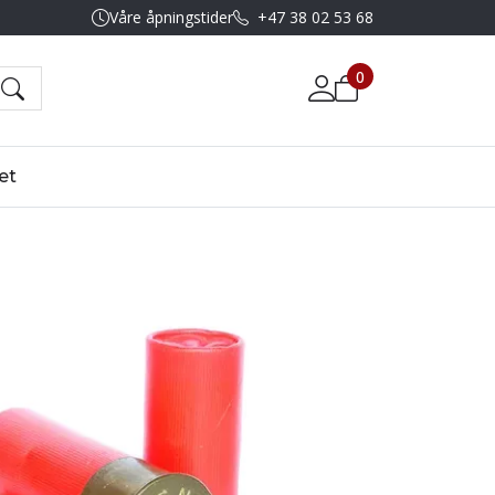
Våre åpningstider
+47 38 02 53 68
0
et