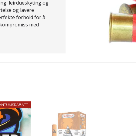
ing, leirdueskyting og
ytelse og lavere
rfekte forhold for å
å kompromiss med
ANTUMSRABATT