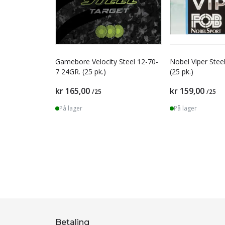
Gamebore Velocity Steel 12-70-
Nobel Viper Stee
7 24GR. (25 pk.)
(25 pk.)
kr 165,00
kr 159,00
/25
/25
På lager
På lager
Betaling