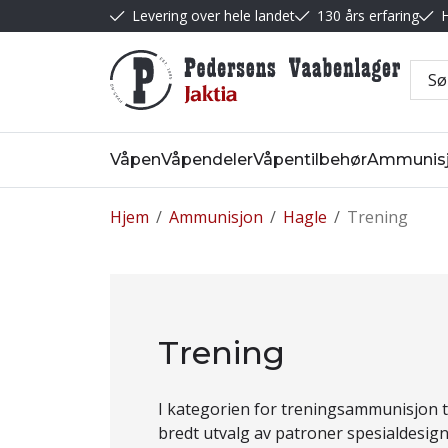
Levering over hele landet
130 års erfaring
H
Våpen
Våpendeler
Våpentilbehør
Ammunis
Hjem
/
Ammunisjon
/
Hagle
/
Trening
Trening
I kategorien for treningsammunisjon ti
bredt utvalg av patroner spesialdesig