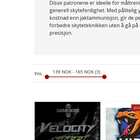
Disse patronene er ideelle for måltren
generell skyteferdighet. Med pålitelig 
kostnad enn jaktammunisjon, gir de pe
forbedre skyteteknikken uten å gå p
presisjon.
139
NOK
-
165
NOK
3
Pris
KV