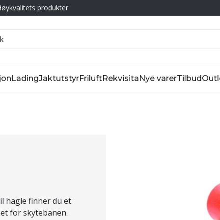
øykvalitets produkter
jon
Lading
Jaktutstyr
Friluft
Rekvisita
Nye varer
Tilbud
Outl
l hagle finner du et
net for skytebanen.