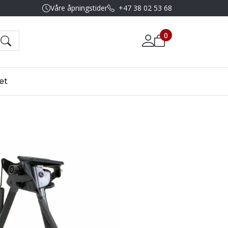
Våre åpningstider
+47 38 02 53 68
0
et