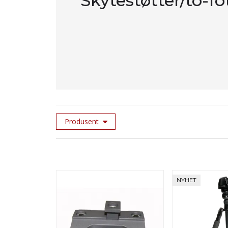
Skytestøtter/to-fo
Produsent
NYHET