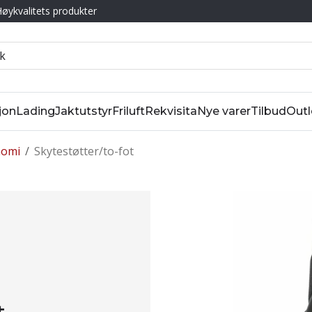
øykvalitets produkter
jon
Lading
Jaktutstyr
Friluft
Rekvisita
Nye varer
Tilbud
Outl
nomi
/
Skytestøtter/to-fot