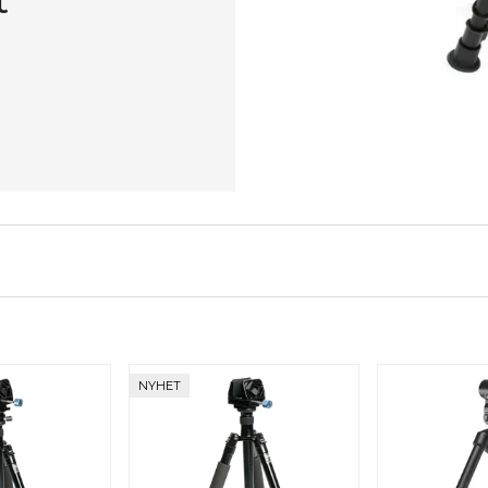
t
NYHET