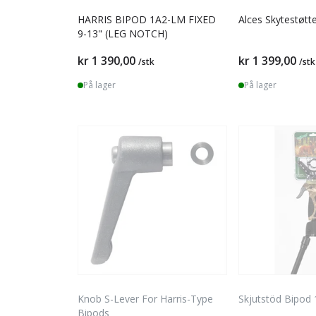
HARRIS BIPOD 1A2-LM FIXED
Alces Skytestøtt
9-13" (LEG NOTCH)
kr 1 390,00
kr 1 399,00
/stk
/stk
På lager
På lager
Knob S-Lever For Harris-Type
Skjutstöd Bipod
Bipods