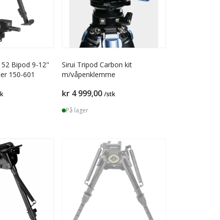
52 Bipod 9-12"
Sirui Tripod Carbon kit
ter 150-601
m/våpenklemme
kr 4 999,00
tk
/stk
På lager