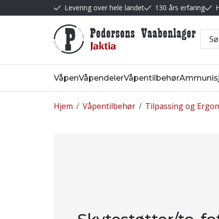
Levering over hele landet
130 års erfaring
H
Våpen
Våpendeler
Våpentilbehør
Ammunis
Hjem
/
Våpentilbehør
/
Tilpassing og Ergo