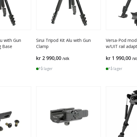
Alu with Gun
Sirui Tripod Kit Alu with Gun
Versa-Pod mod 
g Base
Clamp
w/UIT rail adap
kr 2 990,00
kr 1 990,00
/stk
/s
På lager
På lager