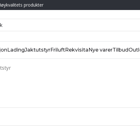
øykvalitets produkter
jon
Lading
Jaktutstyr
Friluft
Rekvisita
Nye varer
Tilbud
Outl
tstyr