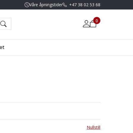
Våre åpningstider
+47 38 02 53 68
0
et
Nullstill