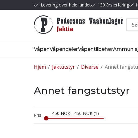
Levering over hele landet
130 års erfaring
H
Våpen
Våpendeler
Våpentilbehør
Ammunis
Hjem
/
Jaktutstyr
/
Diverse
/
Annet fangstu
Annet fangstutstyr
450
NOK
-
450
NOK
1
Pris