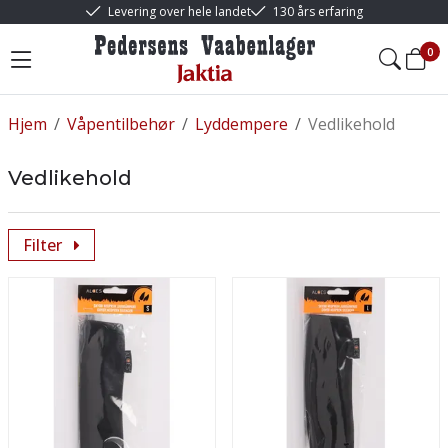
Levering over hele landet
130 års erfaring
0
Hjem
/
Våpentilbehør
/
Lyddempere
/
Vedlikehold
Vedlikehold
Filter