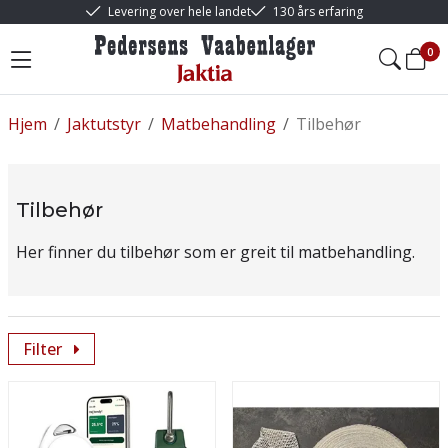
Levering over hele landet
130 års erfaring
0
Hjem
/
Jaktutstyr
/
Matbehandling
/
Tilbehør
Tilbehør
Her finner du tilbehør som er greit til matbehandling.
Filter