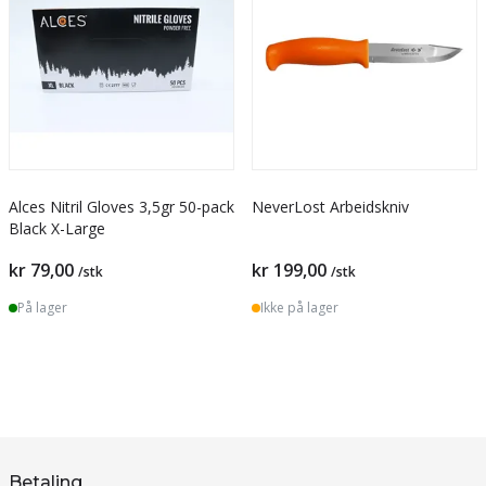
Alces Nitril Gloves 3,5gr 50-pack
NeverLost Arbeidskniv
Black X-Large
kr 79,00
kr 199,00
/stk
/stk
På lager
Ikke på lager
Betaling