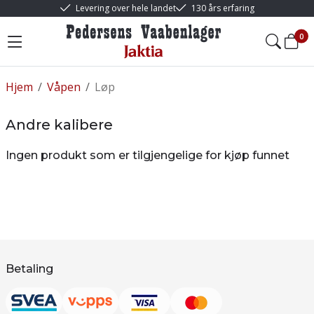
Levering over hele landet
130 års erfaring
0
Hjem
/
Våpen
/
Løp
Andre kalibere
Ingen produkt som er tilgjengelige for kjøp funnet
Betaling