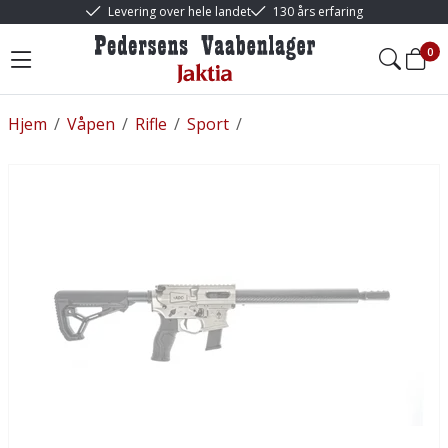
Levering over hele landet
130 års erfaring
0
Hjem
/
Våpen
/
Rifle
/
Sport
/