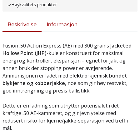
Høykvalitets produkter
Beskrivelse
Informasjon
Fusion .50 Action Express (AE) med 300 grains
Jacketed
Hollow Point (JHP)
-kule er konstruert for maksimal
energi og kontrollert ekspansjon – egnet for jakt og
annen bruk der stopping power er avgjørende.
Ammunisjonen er ladet med
elektro-kjemisk bundet
blykjerne og kobberjakke
, noe som gir høy restvekt,
god inntrengning og presis ballistikk.
Dette er en ladning som utnytter potensialet i det
kraftige .50 AE-kammeret, og gir jevn ytelse med
redusert risiko for kjerne/jakke-separasjon ved treff i
mål.