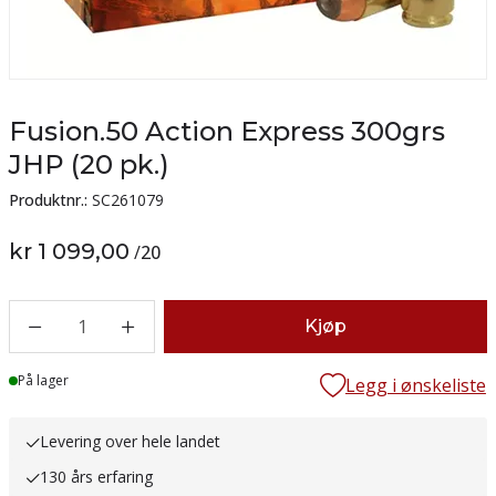
Fusion.50 Action Express 300grs
JHP (20 pk.)
Produktnr.:
SC261079
kr 1 099,00
/
20
1
Kjøp
Lager
På lager
Legg i ønskeliste
Levering over hele landet
130 års erfaring