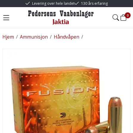
Levering over hele landet
130 års erfaring
0
Hjem
/
Ammunisjon
/
Håndvåpen
/