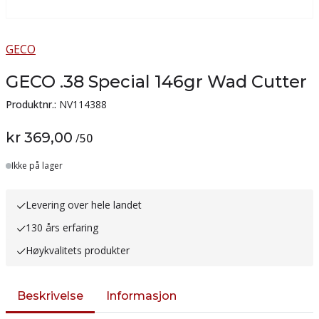
GECO
GECO .38 Special 146gr Wad Cutter
Produktnr.:
NV114388
kr 369,00
/
50
Lager
Ikke på lager
Levering over hele landet
130 års erfaring
Høykvalitets produkter
Beskrivelse
Informasjon