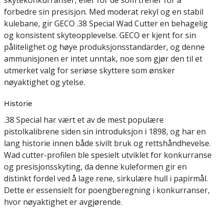
skytekonkurranser, eller for de som trener for å
forbedre sin presisjon. Med moderat rekyl og en stabil
kulebane, gir GECO .38 Special Wad Cutter en behagelig
og konsistent skyteopplevelse. GECO er kjent for sin
pålitelighet og høye produksjonsstandarder, og denne
ammunisjonen er intet unntak, noe som gjør den til et
utmerket valg for seriøse skyttere som ønsker
nøyaktighet og ytelse.
Historie
.38 Special har vært et av de mest populære
pistolkalibrene siden sin introduksjon i 1898, og har en
lang historie innen både sivilt bruk og rettshåndhevelse.
Wad cutter-profilen ble spesielt utviklet for konkurranse
og presisjonsskyting, da denne kuleformen gir en
distinkt fordel ved å lage rene, sirkulære hull i papirmål.
Dette er essensielt for poengberegning i konkurranser,
hvor nøyaktighet er avgjørende.