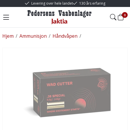
Levering over hele landet
130 års erfaring
0
Hjem
/
Ammunisjon
/
Håndvåpen
/