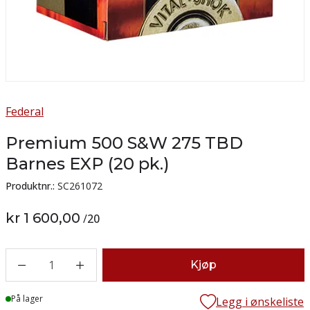
Federal
Premium 500 S&W 275 TBD
Barnes EXP (20 pk.)
Produktnr.:
SC261072
kr 1 600,00
/
20
1
Kjøp
Lager
På lager
Legg i ønskeliste