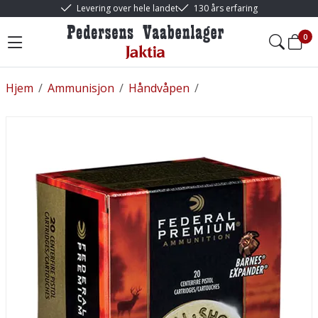
Levering over hele landet
130 års erfaring
0
Hjem
/
Ammunisjon
/
Håndvåpen
/