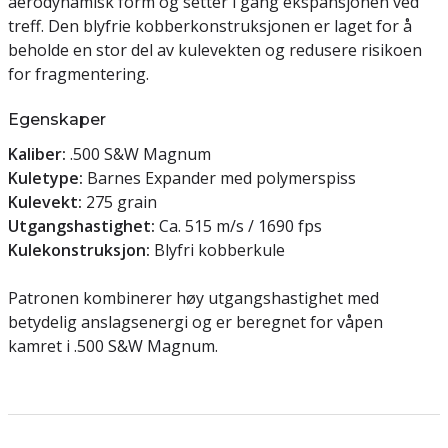
aerodynamisk form og setter i gang ekspansjonen ved
treff. Den blyfrie kobberkonstruksjonen er laget for å
beholde en stor del av kulevekten og redusere risikoen
for fragmentering.
Egenskaper
Kaliber:
.500 S&W Magnum
Kuletype:
Barnes Expander med polymerspiss
Kulevekt:
275 grain
Utgangshastighet:
Ca. 515 m/s / 1690 fps
Kulekonstruksjon:
Blyfri kobberkule
Patronen kombinerer høy utgangshastighet med
betydelig anslagsenergi og er beregnet for våpen
kamret i .500 S&W Magnum.