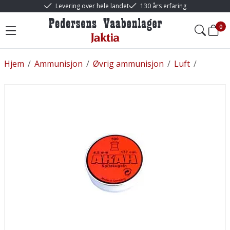
Levering over hele landet
130 års erfaring
0
Hjem
/
Ammunisjon
/
Øvrig ammunisjon
/
Luft
/