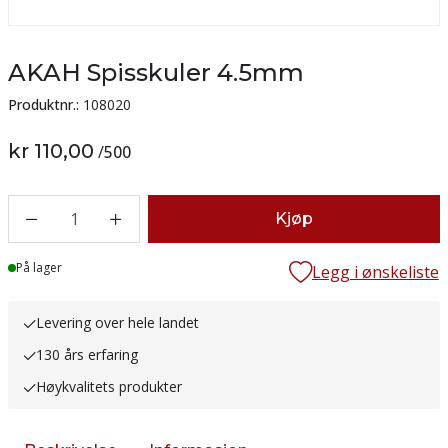
AKAH Spisskuler 4.5mm
Produktnr.:
108020
kr 110,00
/
500
1
Kjøp
Lager
På lager
Legg i ønskeliste
Levering over hele landet
130 års erfaring
Høykvalitets produkter