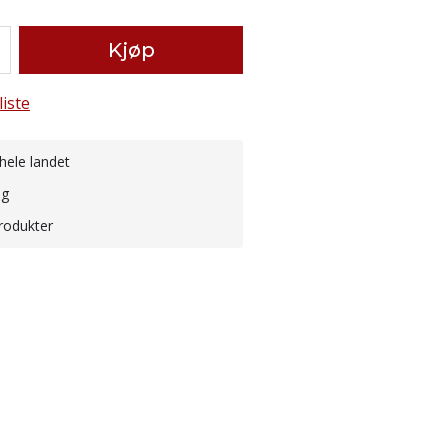
Kjøp
liste
hele landet
ng
rodukter