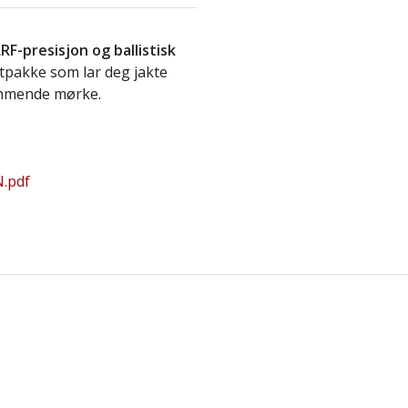
LRF-presisjon og ballistisk
aftpakke som lar deg jakte
stummende mørke.
N.pdf