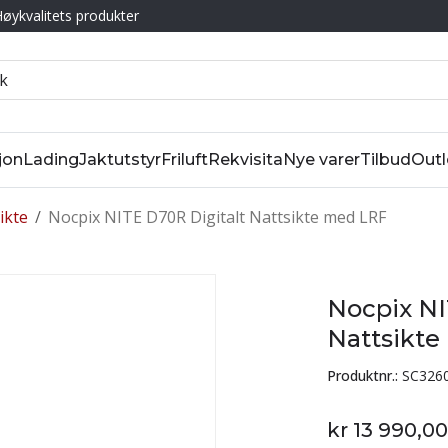
øykvalitets produkter
jon
Lading
Jaktutstyr
Friluft
Rekvisita
Nye varer
Tilbud
Outl
ikte
/
Nocpix NITE D70R Digitalt Nattsikte med LRF
Nocpix NI
Nattsikt
Produktnr.:
SC326
kr 13 990,00