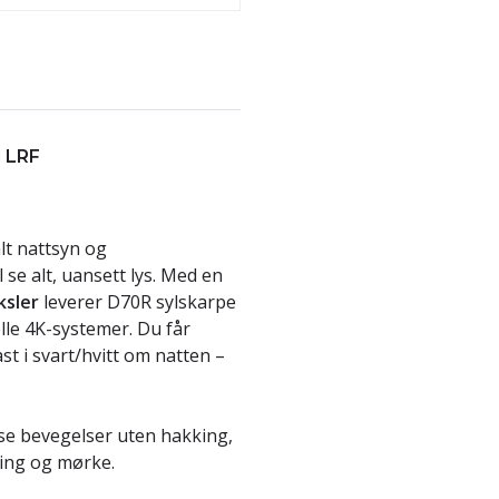
d LRF
lt nattsyn og
 se alt, uansett lys. Med en
ksler
leverer D70R sylskarpe
lle 4K-systemer. Du får
t i svart/hvitt om natten –
se bevegelser uten hakking,
ring og mørke.