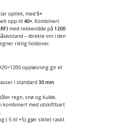
klar optikk, med
5×
elt opp til
40×
. Kombinert
LRF)
med rekkevidde på
1200
målavstand – direkte inn i den
gner riktig holdover.
920×1200 oppløsning gir et
asser i standard
30 mm
tåler regn, snø og kulde.
i kombinert med utskiftbart
.
(-5 til +5) gjør siktet raskt