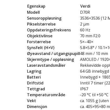
Egenskap
Verdi
Modell
D70R
Sensoroppløsning
3536×3536 (12 
Pikselstørrelse
2 µm
Oppdateringsfrekvens
60 Hz
Objektivlinse
70 mm F2.0
Forstørrelse
5×–40×
Synsfelt (H×V)
5.8×5.8° / 10.1
Øyeavstand / utgangspupill
48 mm / 10 mm
Skjermtype / oppløsning
AMOLED / 1920
Laseravstandsmåler
Rekkevidde oppt
Lagring
64 GB innebygd
Batteri
Innebygd + 1865
Driftstid
Inntil 7 timer (22
Tettgrad
IP67
Temperaturområde
-20 °C til +50 °C
Vekt
ca. 1055 g (uten 
Dimensjon
ca. 405×95×80 