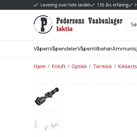
Levering over hele landet
130 års erfaring
H
Våpen
Våpendeler
Våpentilbehør
Ammunis
Hjem
/
Friluft
/
Optikk
/
Termisk
/
Kikkerts