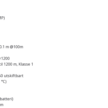
MP)
×10.1 m @100m
×1200
il 1200 m, Klasse 1
0 utskiftbart
 °C)
batteri)
mm