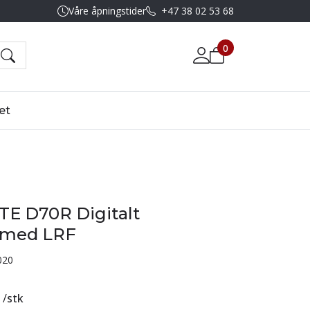
Våre åpningstider
+47 38 02 53 68
0
et
TE D70R Digitalt
e med LRF
020
/
stk