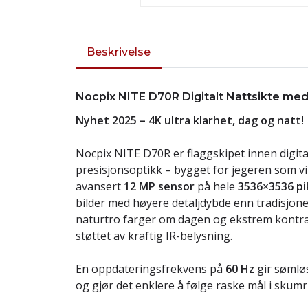
Beskrivelse
Nocpix NITE D70R Digitalt Nattsikte me
Nyhet 2025 – 4K ultra klarhet, dag og natt!
Nocpix NITE D70R er flaggskipet innen digita
presisjonsoptikk – bygget for jegeren som vil
avansert
12 MP sensor
på hele
3536×3536 pi
bilder med høyere detaljdybde enn tradisjone
naturtro farger om dagen og ekstrem kontras
støttet av kraftig IR-belysning.
En oppdateringsfrekvens på
60 Hz
gir sømlø
og gjør det enklere å følge raske mål i skum