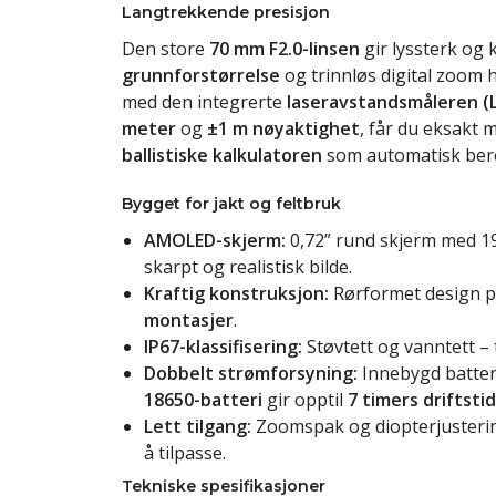
Langtrekkende presisjon
Den store
70 mm F2.0-linsen
gir lyssterk og 
grunnforstørrelse
og trinnløs digital zoom h
med den integrerte
laseravstandsmåleren (
meter
og
±1 m nøyaktighet
, får du eksakt 
ballistiske kalkulatoren
som automatisk bere
Bygget for jakt og feltbruk
AMOLED-skjerm:
0,72” rund skjerm med 1
skarpt og realistisk bilde.
Kraftig konstruksjon:
Rørformet design p
montasjer
.
IP67-klassifisering:
Støvtett og vanntett – 
Dobbelt strømforsyning:
Innebygd batter
18650-batteri
gir opptil
7 timers driftstid
Lett tilgang:
Zoomspak og diopterjustering 
å tilpasse.
Tekniske spesifikasjoner