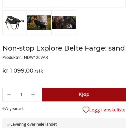
Non-stop Explore Belte Farge: sand
Produktnr.:
NDW120VAR
kr 1 099,00
/
stk
1
Kjøp
Lager
Velg variant
Legg i ønskeliste
Levering over hele landet