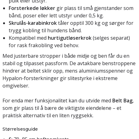
pulk eller utstyr.
Forsterkede løkker
gir plass til små gjenstander som
bånd, poser eller lett utstyr under 0,5 kg.
Skrulås-karabinkrok
tåler opptil 300 kg og sørger for
trygg kobling til hundens bånd.
Kompatibel med
hurtigutløserkrok
(selges separat)
for rask frakobling ved behov.
Med justerbare stropper i både midje og ben får du en
stabil og tilpasset passform. De avtakbare benstroppene
hindrer at beltet sklir opp, mens aluminiumsspenner og
Hypalon-forsterkninger gir slitestyrke i ekstreme
omgivelser.
For enda mer funksjonalitet kan du utvide med
Belt Bag
,
som gir plass til å bære de viktigste eiendelene – et
praktisk alternativ til en liten ryggsekk.
Størrelsesguide