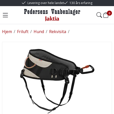
Levering over hele landet
130 års erfaring
0
Hjem
/
Friluft
/
Hund
/
Rekvisita
/