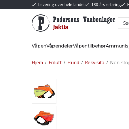
Levering over hele landet
130 års erfaring
H
Våpen
Våpendeler
Våpentilbehør
Ammunis
Hjem
/
Friluft
/
Hund
/
Rekvisita
/
Non-stop