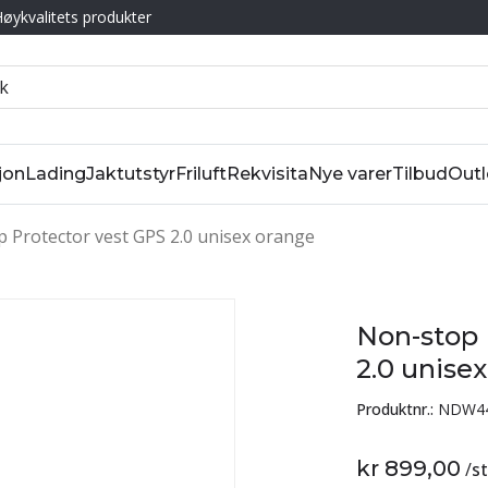
øykvalitets produkter
jon
Lading
Jaktutstyr
Friluft
Rekvisita
Nye varer
Tilbud
Outl
 Protector vest GPS 2.0 unisex orange
Non-stop 
2.0 unise
Produktnr.:
NDW4
kr 899,00
/
s