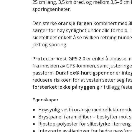
25 cm lang, 3,5 cm bred, og mellom 3,5–6 cm 
sporingsenheter.
Den sterke
oransje fargen
kombinert med
3
sørger for høy synlighet under alle forhold. I
sidefelt det enkelt å se hvilken retning hunde
jakt og sporing.
Protector Vest GPS 2.0
er enkel å tilpasse, 
fra innsiden av GPS-lommen, samt justeringer
passform.
Duraflex®-hurtigspenner
er inte
redusere risikoen for at vesten setter seg fas
forsterket løkke på ryggen
gir i tillegg fes
Egenskaper
Høysynlig vest i oransje med reflekterende
Brystpanel i aramidfiber – beskytter mot 
Ripstop-polyester for slitestyrke i terreng
Integrerte avstivninger for bedre passfo