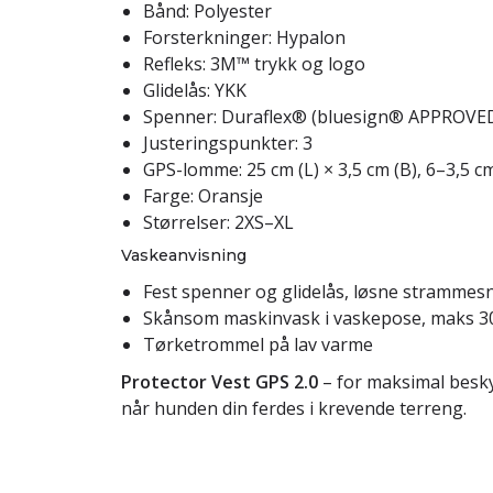
Bånd: Polyester
Forsterkninger: Hypalon
Refleks: 3M™ trykk og logo
Glidelås: YKK
Spenner: Duraflex® (bluesign® APPROVE
Justeringspunkter: 3
GPS-lomme: 25 cm (L) × 3,5 cm (B), 6–3,5 
Farge: Oransje
Størrelser: 2XS–XL
Vaskeanvisning
Fest spenner og glidelås, løsne strammesn
Skånsom maskinvask i vaskepose, maks 3
Tørketrommel på lav varme
Protector Vest GPS 2.0
– for maksimal beskyt
når hunden din ferdes i krevende terreng.