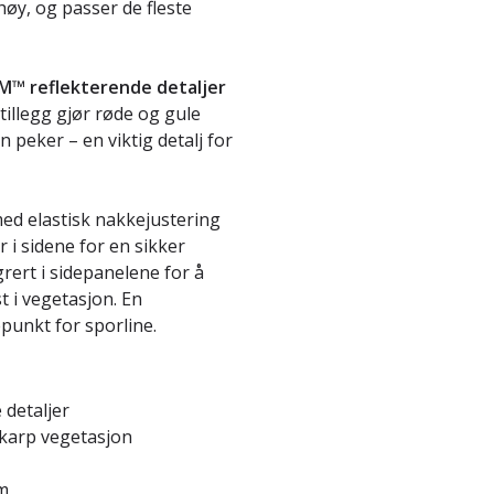
høy, og passer de fleste
M™ reflekterende detaljer
 tillegg gjør røde og gule
n peker – en viktig detalj for
med elastisk nakkejustering
 i sidene for en sikker
grert i sidepanelene for å
t i vegetasjon. En
tepunkt for sporline.
 detaljer
skarp vegetasjon
rm