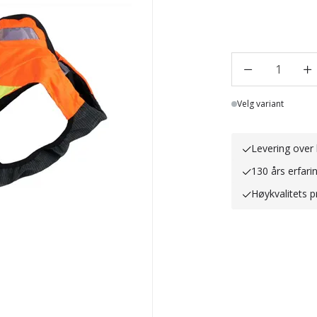
1
Lager
Velg variant
Levering over 
130 års erfari
Høykvalitets p