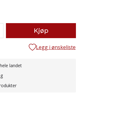
Kjøp
Legg i ønskeliste
hele landet
ng
rodukter