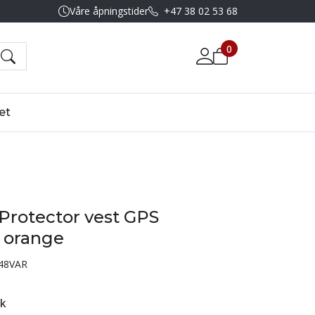
Våre åpningstider
+47 38 02 53 68
0
et
Protector vest GPS
x orange
48VAR
tk