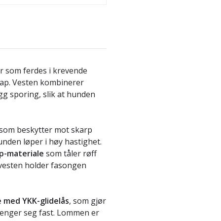
er som ferdes i krevende
skap. Vesten kombinerer
gg sporing, slik at hunden
 som beskytter mot skarp
nden løper i høy hastighet.
op-materiale
som tåler røff
 vesten holder fasongen
 med YKK-glidelås
, som gjør
 henger seg fast. Lommen er