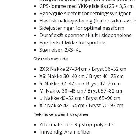
GPS-lomme med YKK-glidelås (25 × 3,5 cm,
Røde/gule sidefelt for retningssynlighet
Elastisk nakkejustering (fra innsiden av 
Sidejusteringer for optimal passform
Duraflex®-spenner skjult i sidepanelene
Forsterket løkke for sporline
Størrelser: 2XS–XL
Størrelsesguide
2XS
: Nakke 27–34 cm / Bryst 36–52 cm
XS
: Nakke 30–40 cm / Bryst 46–75 cm
S
: Nakke 32–42 cm / Bryst 47–76 cm
M
: Nakke 38–48 cm / Bryst 57–82 cm
L
: Nakke 40–52 cm / Bryst 65–90 cm
XL
: Nakke 42–54 cm / Bryst 70–92 cm
Tekniske spesifikasjoner
Yttermateriale: Ripstop-polyester
Innvendig: Aramidfiber