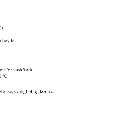
D)
cm høyde
or før vask/tørk
0 °C
telse, synlighet og kontroll