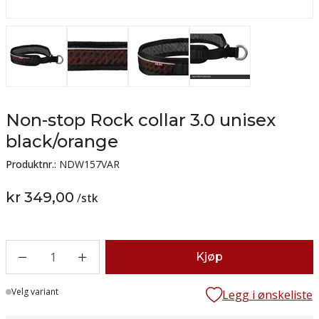
Non-stop Rock collar 3.0 unisex
black/orange
Produktnr.:
NDW157VAR
kr 349,00
/
stk
1
Kjøp
Lager
Velg variant
Legg i ønskeliste