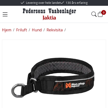
Levering over hele landet
130 års erfaring
0
Hjem
/
Friluft
/
Hund
/
Rekvisita
/