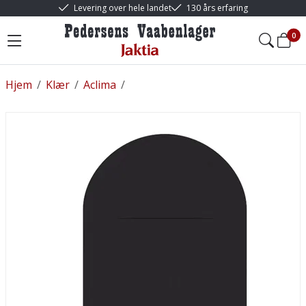
Levering over hele landet
130 års erfaring
0
Hjem
/
Klær
/
Aclima
/