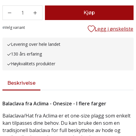
1
Kjøp
Lager
Velg variant
Legg i ønskeliste
Levering over hele landet
130 års erfaring
Høykvalitets produkter
Beskrivelse
Balaclava fra Aclima - Onesize - I flere farger
Balaclava/Hat fra Aclima er et one-size plagg som enkelt
kan tilpasses dine behov. Du kan bruke den som en
tradisjonell balaclava for full beskyttelse av hode og