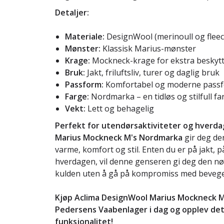
Detaljer:
Materiale:
DesignWool (merinoull og fleec
Mønster:
Klassisk Marius-mønster
Krage:
Mockneck-krage for ekstra beskytt
Bruk:
Jakt, friluftsliv, turer og daglig bruk
Passform:
Komfortabel og moderne pass
Farge:
Nordmarka – en tidløs og stilfull 
Vekt:
Lett og behagelig
Perfekt for utendørsaktiviteter og hverda
Marius Mockneck M's Nordmarka
gir deg de
varme, komfort og stil. Enten du er på jakt, på
hverdagen, vil denne genseren gi deg den n
kulden uten å gå på kompromiss med bevegel
Kjøp Aclima DesignWool Marius Mockneck 
Pedersens Vaabenlager i dag og opplev det
funksjonalitet!