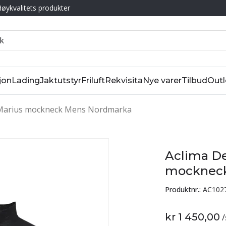
øykvalitets produkter
jon
Lading
Jaktutstyr
Friluft
Rekvisita
Nye varer
Tilbud
Outl
 Marius mockneck Mens Nordmarka
Aclima D
mocknec
Produktnr.:
AC102
kr 1 450,00
/