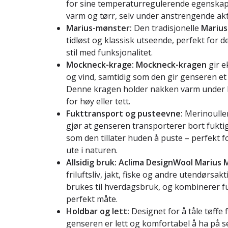
for sine temperaturregulerende egenskap
varm og tørr, selv under anstrengende akti
Marius-mønster:
Den tradisjonelle
Mariu
tidløst og klassisk utseende, perfekt for
stil med funksjonalitet.
Mockneck-krage:
Mockneck-kragen
gir e
og vind, samtidig som den gir genseren et
Denne kragen holder nakken varm under k
for høy eller tett.
Fukttransport og pusteevne:
Merinoulle
gjør at genseren transporterer bort fukti
som den tillater huden å puste – perfekt fo
ute i naturen.
Allsidig bruk:
Aclima DesignWool Marius
friluftsliv, jakt, fiske og andre utendørsak
brukes til hverdagsbruk, og kombinerer fun
perfekt måte.
Holdbar og lett:
Designet for å tåle tøffe
genseren er lett og komfortabel å ha på s