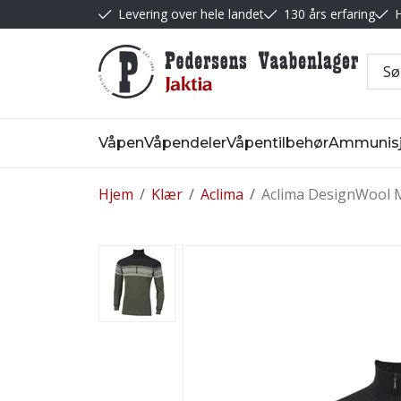
Levering over hele landet
130 års erfaring
H
Våpen
Våpendeler
Våpentilbehør
Ammunis
Hjem
/
Klær
/
Aclima
/
Aclima DesignWool