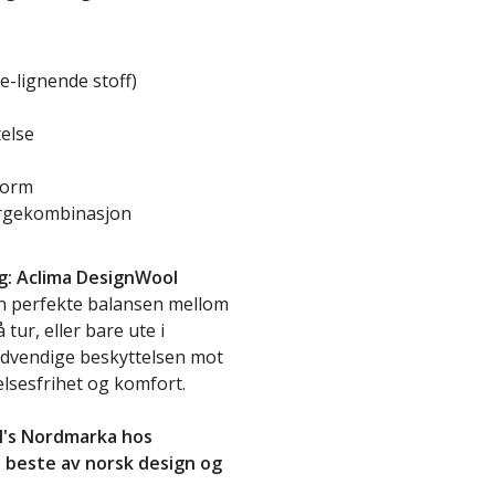
e-lignende stoff)
else
form
fargekombinasjon
g:
Aclima DesignWool
n perfekte balansen mellom
 tur, eller bare ute i
ødvendige beskyttelsen mot
sesfrihet og komfort.
M's Nordmarka hos
 beste av norsk design og