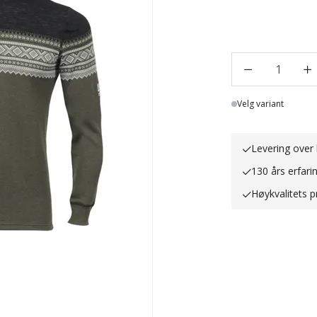
1
Lager
Velg variant
Levering over 
130 års erfari
Høykvalitets p