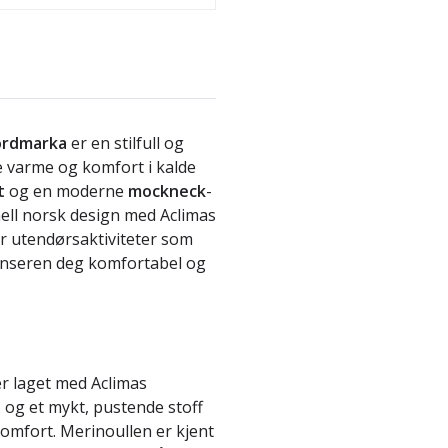
ordmarka
er en stilfull og
e varme og komfort i kalde
t
og en moderne
mockneck
-
ell norsk design med Aclimas
or utendørsaktiviteter som
 genseren deg komfortabel og
 laget med Aclimas
l
og et mykt, pustende stoff
omfort. Merinoullen er kjent