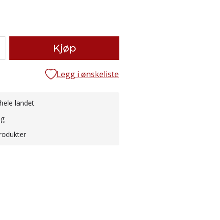
Kjøp
Legg i ønskeliste
hele landet
ng
rodukter