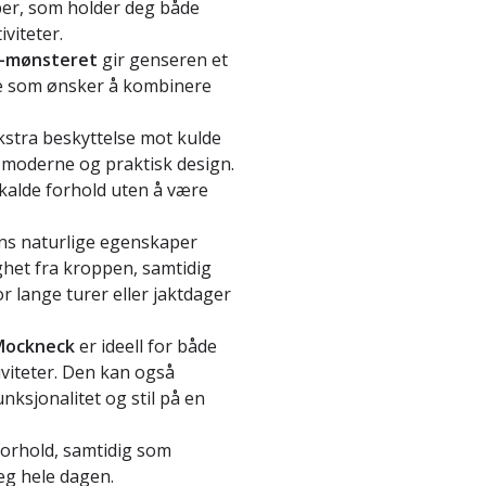
er, som holder deg både
viteter.
s-mønsteret
gir genseren et
 de som ønsker å kombinere
kstra beskyttelse mot kulde
 moderne og praktisk design.
alde forhold uten å være
ns naturlige egenskaper
ghet fra kroppen, samtidig
r lange turer eller jaktdager
 Mockneck
er ideell for både
tiviteter. Den kan også
ksjonalitet og stil på en
 forhold, samtidig som
eg hele dagen.