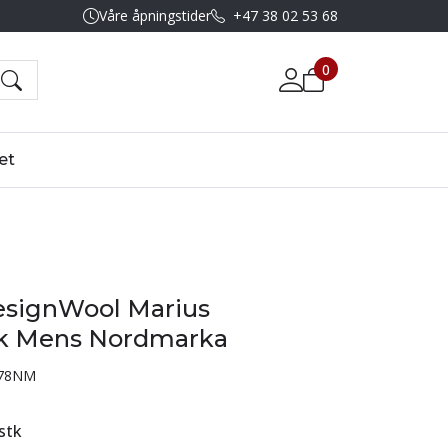
Våre åpningstider
+47 38 02 53 68
0
et
esignWool Marius
k Mens Nordmarka
78NM
stk