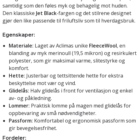
samtidig som den føles myk og behagelig mot huden.
Den klassiske
Jet Black
-fargen og det stilrene designet
gjør den like passende til friluftsliv som til hverdagsbruk.
Egenskaper:
Materiale:
Laget av Aclimas unike
FleeceWool
, en
blanding av myk merinoull (19,5 mikron) og resirkulert
polyester, som gir maksimal varme, slitestyrke og
komfort.
Hette:
Justerbar og tettsittende hette for ekstra
beskyttelse mot vær og vind.
Glidelås:
Halv glidelås i front for ventilasjon og enkel
av- og påkledning.
Lommer:
Praktisk lomme på magen med glidelås for
oppbevaring av små nødvendigheter.
Passform:
Komfortabel og ergonomisk passform som
gir bevegelsesfrihet.
Fordeler: