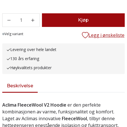
1
Kjøp
Lager
Velg variant
Legg i ønskeliste
Levering over hele landet
130 års erfaring
Høykvalitets produkter
Beskrivelse
Aclima FleeceWool V2 Hoodie
er den perfekte
kombinasjonen av varme, funksjonalitet og komfort.
Laget av Aclimas innovative
FleeceWool
, tilbyr denne
hettegenseren enestående isolasjon og fukttransport,