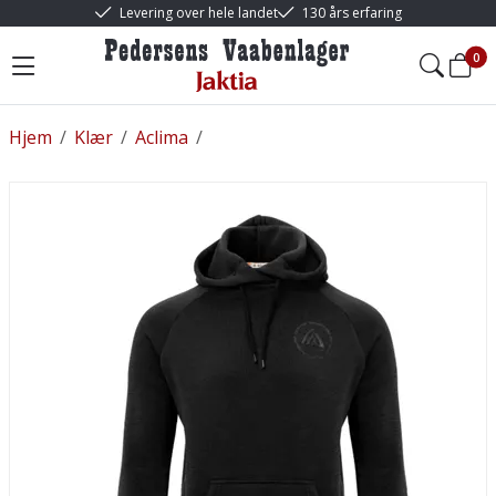
Levering over hele landet
130 års erfaring
0
Hjem
/
Klær
/
Aclima
/