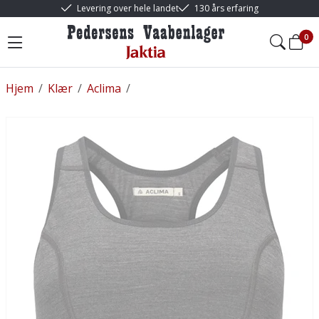
Levering over hele landet
130 års erfaring
0
Hjem
/
Klær
/
Aclima
/