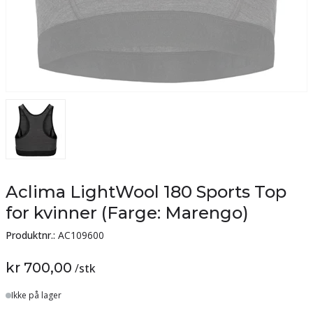
Aclima LightWool 180 Sports Top
for kvinner (Farge: Marengo)
Produktnr.:
AC109600
kr 700,00
/
stk
Lager
Ikke på lager