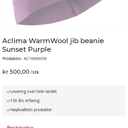
Aclima WarmWool jib beanie
Sunset Purple
Produktnr.:
AC10669ON
kr 500,00
/
stk
Levering over hele landet
130 års erfaring
Høykvalitets produkter
Beskrivelse