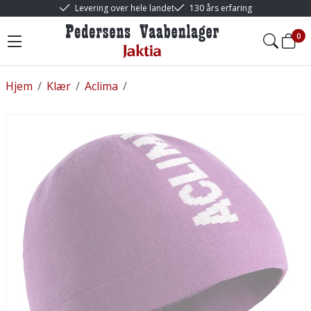
Levering over hele landet
130 års erfaring
0
Hjem
/
Klær
/
Aclima
/