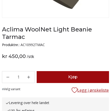
Aclima WoolNet Light Beanie
Tarmac
Produktnr.:
AC10992TMAC
kr 450,00
/
stk
1
Kjøp
Lager
Velg variant
Legg i ønskeliste
Levering over hele landet
130 års erfaring