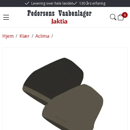
Levering over hele landet
130 års erfaring
0
Hjem
/
Klær
/
Aclima
/