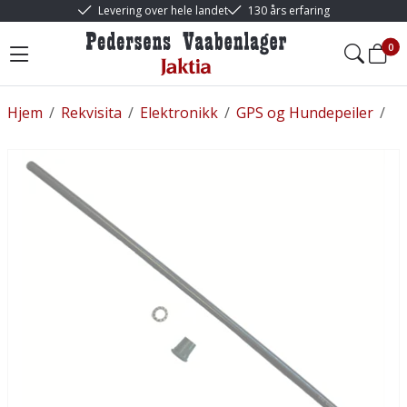
Levering over hele landet
130 års erfaring
0
Hjem
/
Rekvisita
/
Elektronikk
/
GPS og Hundepeiler
/