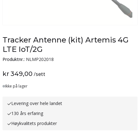
Tracker Antenne (kit) Artemis 4G
LTE IoT/2G
Produktnr.:
NLMP202018
kr 349,00
/
sett
Lager
Ikke på lager
Levering over hele landet
130 års erfaring
Høykvalitets produkter