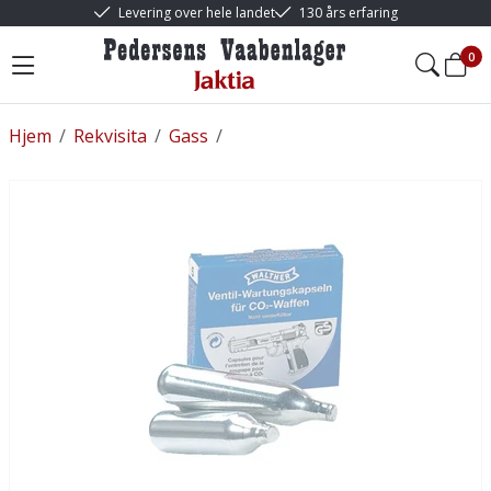
Levering over hele landet
130 års erfaring
0
Hjem
/
Rekvisita
/
Gass
/