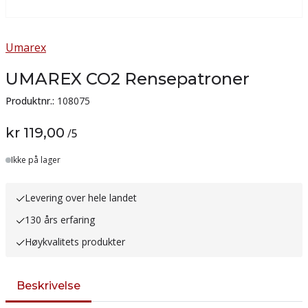
Umarex
UMAREX CO2 Rensepatroner
Produktnr.:
108075
kr 119,00
/
5
Lager
Ikke på lager
Levering over hele landet
130 års erfaring
Høykvalitets produkter
Beskrivelse