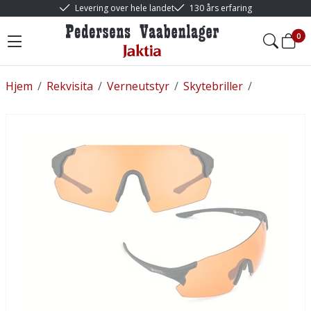
Levering over hele landet
130 års erfaring
0
Hjem
/
Rekvisita
/
Verneutstyr
/
Skytebriller
/