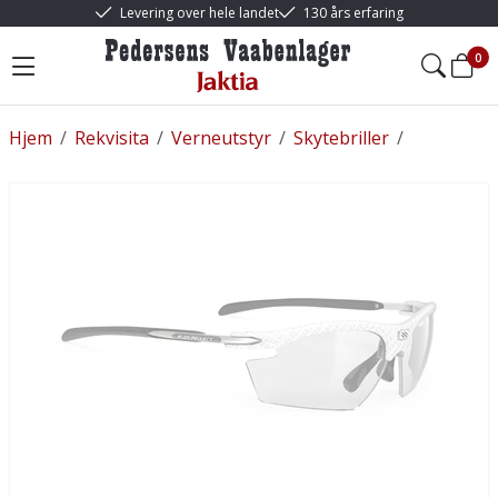
Levering over hele landet
130 års erfaring
0
Hjem
/
Rekvisita
/
Verneutstyr
/
Skytebriller
/