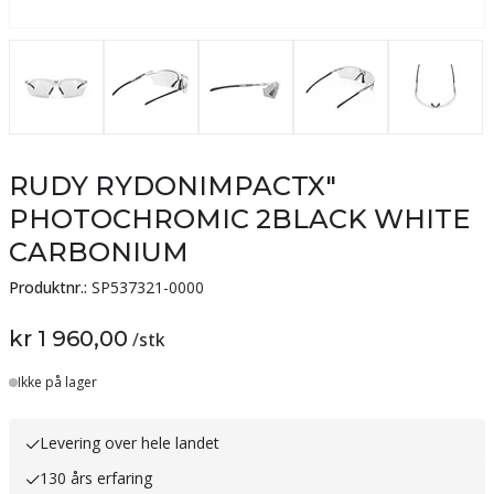
RUDY RYDONIMPACTX"
PHOTOCHROMIC 2BLACK WHITE
CARBONIUM
Produktnr.:
SP537321-0000
kr 1 960,00
/
stk
Lager
Ikke på lager
Levering over hele landet
130 års erfaring