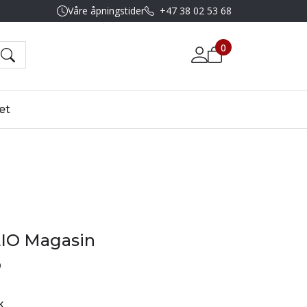
Våre åpningstider
+47 38 02 53 68
0
et
IO Magasin
9
k