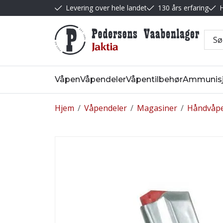
Levering over hele landet
130 års erfaring
H
Våpen
Våpendeler
Våpentilbehør
Ammunis
Hjem
/
Våpendeler
/
Magasiner
/
Håndvåp