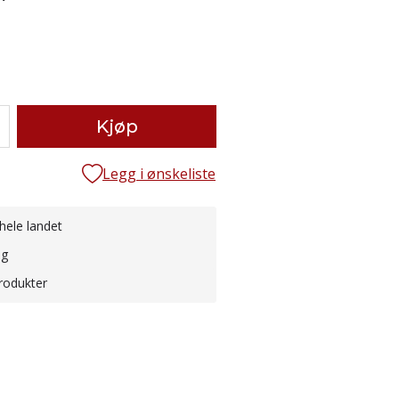
Kjøp
Legg i ønskeliste
hele landet
ng
rodukter