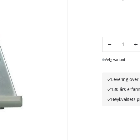
1
Lager
Velg variant
Levering over 
130 års erfari
Høykvalitets p