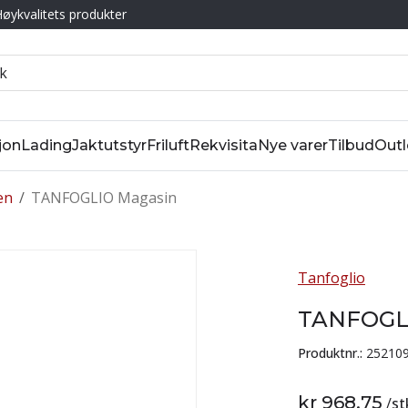
øykvalitets produkter
jon
Lading
Jaktutstyr
Friluft
Rekvisita
Nye varer
Tilbud
Outl
en
/
TANFOGLIO Magasin
Tanfoglio
TANFOGL
Produktnr.:
25210
kr 968,75
/
st