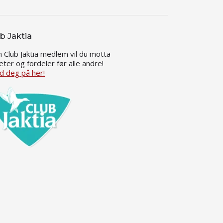
b Jaktia
 Club Jaktia medlem vil du motta
eter og fordeler før alle andre!
d deg på her!