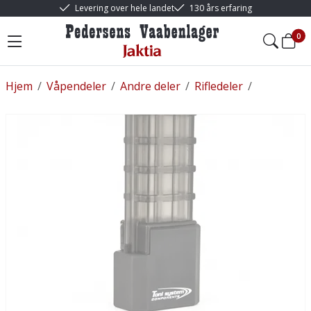
Levering over hele landet
130 års erfaring
0
Hjem
/
Våpendeler
/
Andre deler
/
Rifledeler
/