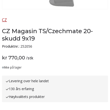
CZ
CZ Magasin TS/Czechmate 20-
skudd 9x19
Produktnr.:
252056
kr 770,00
/
stk
Lager
Ikke på lager
Levering over hele landet
130 års erfaring
Høykvalitets produkter