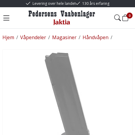
Levering over hele landet
130 års erfaring
0
Hjem
/
Våpendeler
/
Magasiner
/
Håndvåpen
/