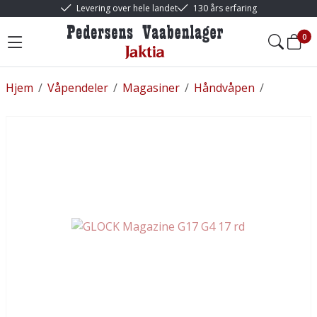
Levering over hele landet
130 års erfaring
0
Hjem
/
Våpendeler
/
Magasiner
/
Håndvåpen
/