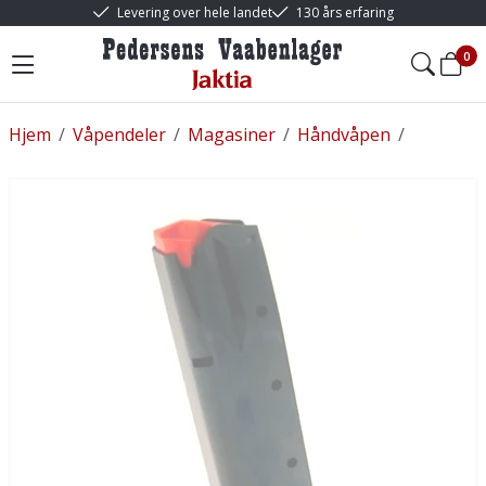
Levering over hele landet
130 års erfaring
0
Hjem
/
Våpendeler
/
Magasiner
/
Håndvåpen
/