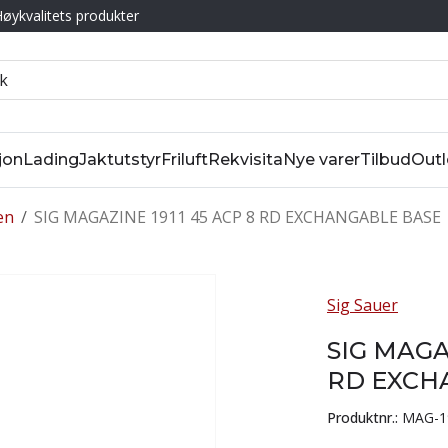
øykvalitets produkter
jon
Lading
Jaktutstyr
Friluft
Rekvisita
Nye varer
Tilbud
Outl
en
/
SIG MAGAZINE 1911 45 ACP 8 RD EXCHANGABLE BASE
Sig Sauer
SIG MAGA
RD EXCH
Produktnr.:
MAG-1