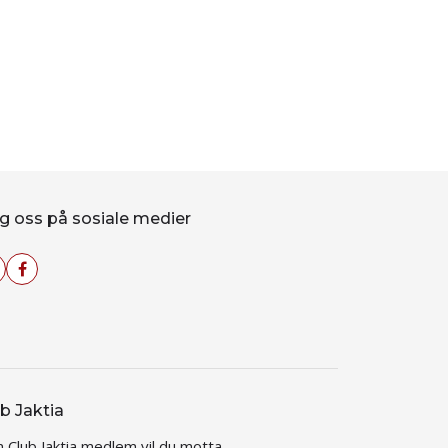
g oss på sosiale medier
b Jaktia
 Club Jaktia medlem vil du motta