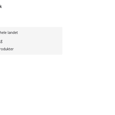
k
hele landet
ng
rodukter