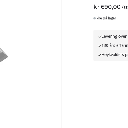
kr 690,00
/
st
Lager
Ikke på lager
Levering over 
130 års erfari
Høykvalitets p