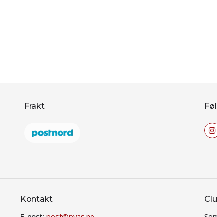
Frakt
Føl
Kontakt
Clu
E-post:
post@pvas.no
Som