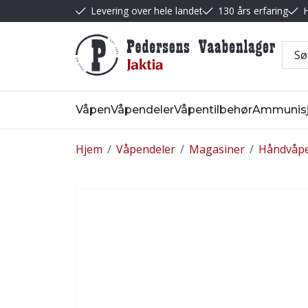
Levering over hele landet
130 års erfaring
H
Våpen
Våpendeler
Våpentilbehør
Ammunis
Hjem
/
Våpendeler
/
Magasiner
/
Håndvåp