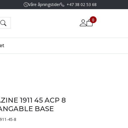
Våre åpningstider
+47 38 02 53 68
0
et
ZINE 1911 45 ACP 8
ANGABLE BASE
911-45-8