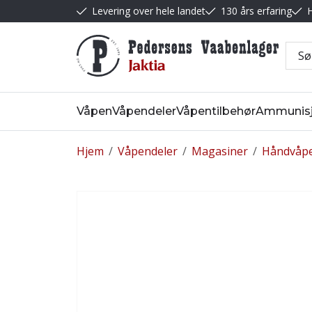
Levering over hele landet
130 års erfaring
H
Våpen
Våpendeler
Våpentilbehør
Ammunis
Hjem
/
Våpendeler
/
Magasiner
/
Håndvåp