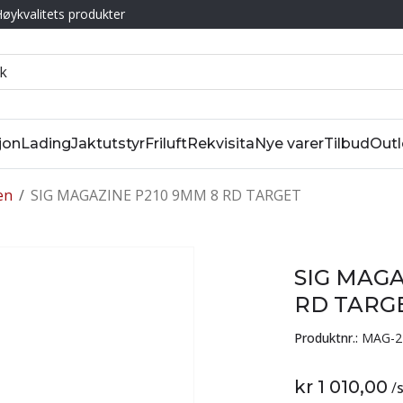
øykvalitets produkter
jon
Lading
Jaktutstyr
Friluft
Rekvisita
Nye varer
Tilbud
Outl
en
/
SIG MAGAZINE P210 9MM 8 RD TARGET
SIG MAGA
RD TARG
Produktnr.:
MAG-2
kr 1 010,00
/