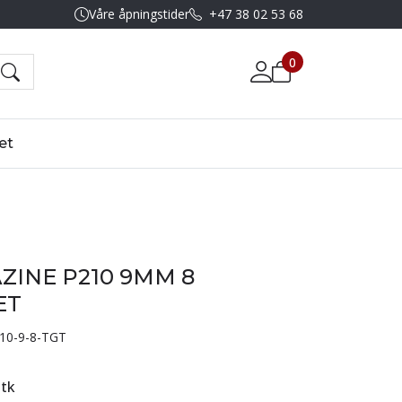
Våre åpningstider
+47 38 02 53 68
0
et
ZINE P210 9MM 8
ET
10-9-8-TGT
stk