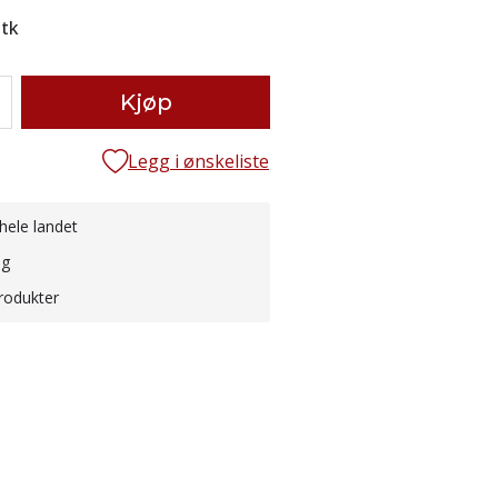
stk
Kjøp
Legg i ønskeliste
hele landet
ng
rodukter