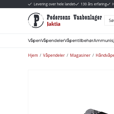
Levering over hele landet
130 års erfaring
H
Våpen
Våpendeler
Våpentilbehør
Ammunis
Hjem
/
Våpendeler
/
Magasiner
/
Håndvåp