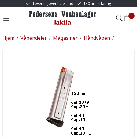
Levering over hele landet
130 års erfaring
0
Hjem
/
Våpendeler
/
Magasiner
/
Håndvåpen
/