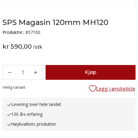
SPS Magasin 120mm MH120
Produktnr.:
857100
kr 590,00
/
stk
1
Kjøp
Lager
Velg variant
Legg i ønskeliste
Levering over hele landet
130 års erfaring
Høykvalitets produkter