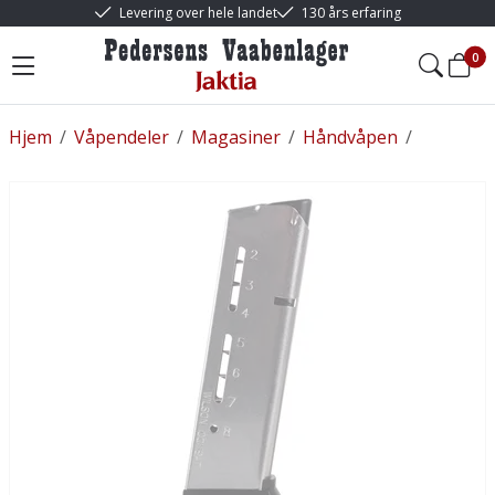
Levering over hele landet
130 års erfaring
0
Hjem
/
Våpendeler
/
Magasiner
/
Håndvåpen
/