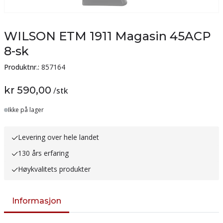
WILSON ETM 1911 Magasin 45ACP
8-sk
Produktnr.:
857164
kr 590,00
/
stk
Lager
Ikke på lager
Levering over hele landet
130 års erfaring
Høykvalitets produkter
Informasjon