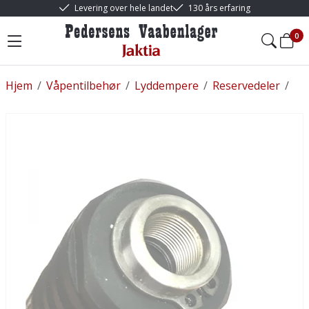
Levering over hele landet
130 års erfaring
0
Hjem
/
Våpentilbehør
/
Lyddempere
/
Reservedeler
/