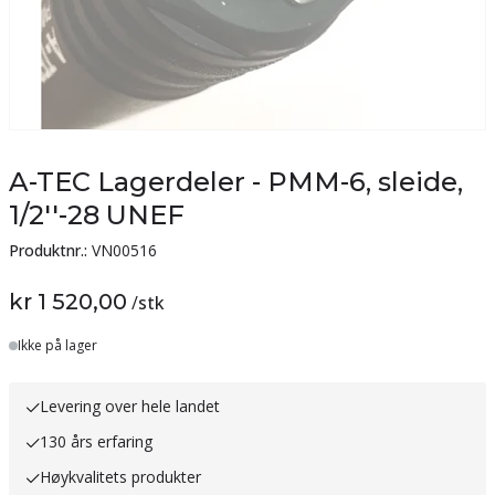
A-TEC Lagerdeler - PMM-6, sleide,
1/2''-28 UNEF
Produktnr.:
VN00516
kr 1 520,00
/
stk
Lager
Ikke på lager
Levering over hele landet
130 års erfaring
Høykvalitets produkter