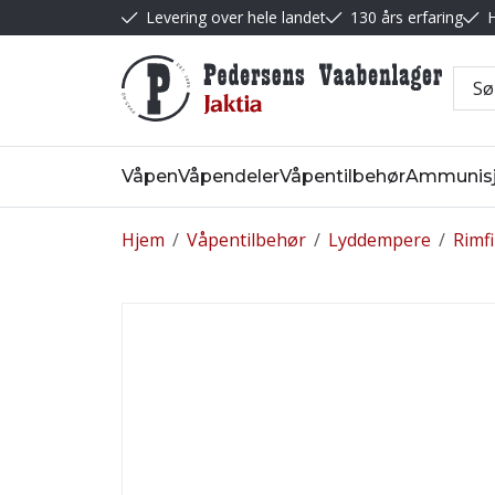
Levering over hele landet
130 års erfaring
H
Våpen
Våpendeler
Våpentilbehør
Ammunis
Hjem
/
Våpentilbehør
/
Lyddempere
/
Rimfi