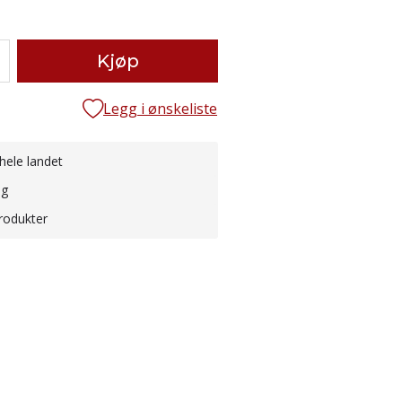
Kjøp
Legg i ønskeliste
hele landet
ng
rodukter