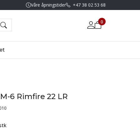
Våre åpningstider
+47 38 02 53 68
0
et
M-6 Rimfire 22 LR
010
stk