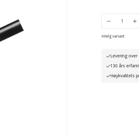
1
Lager
Velg variant
Levering over 
130 års erfari
Høykvalitets p