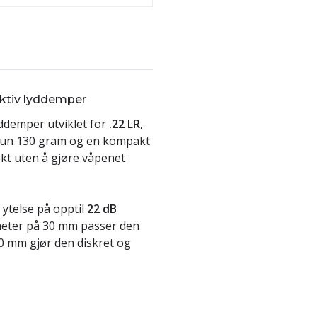
ektiv lyddemper
yddemper utviklet for
.22 LR,
 kun 130 gram og en kompakt
kt uten å gjøre våpenet
ytelse på opptil
22 dB
ameter på 30 mm passer den
170 mm gjør den diskret og