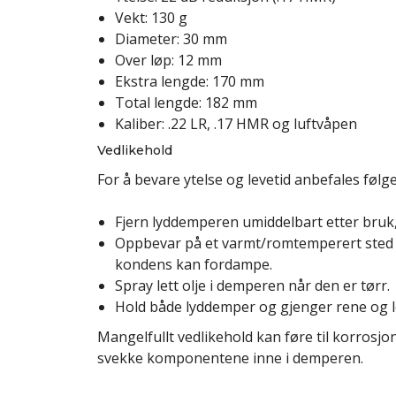
Vekt: 130 g
Diameter: 30 mm
Over løp: 12 mm
Ekstra lengde: 170 mm
Total lengde: 182 mm
Kaliber: .22 LR, .17 HMR og luftvåpen
Vedlikehold
For å bevare ytelse og levetid anbefales følg
Fjern lyddemperen umiddelbart etter bruk, 
Oppbevar på et varmt/romtemperert sted me
kondens kan fordampe.
Spray lett olje i demperen når den er tørr.
Hold både lyddemper og gjenger rene og lett
Mangelfullt vedlikehold kan føre til korrosj
svekke komponentene inne i demperen.