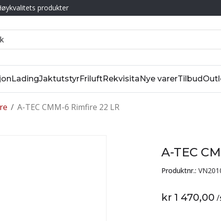
øykvalitets produkter
jon
Lading
Jaktutstyr
Friluft
Rekvisita
Nye varer
Tilbud
Outl
re
/
A-TEC CMM-6 Rimfire 22 LR
A-TEC CM
Produktnr.:
VN201
kr 1 470,00
/