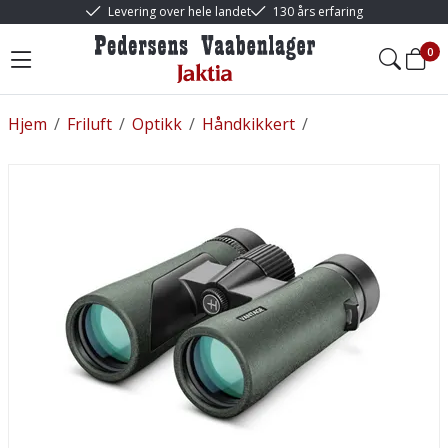
Levering over hele landet
130 års erfaring
0
Hjem
/
Friluft
/
Optikk
/
Håndkikkert
/