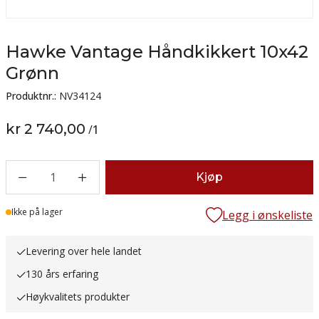
Hawke Vantage Håndkikkert 10x42
Grønn
Produktnr.:
NV34124
kr 2 740,00
/
1
1
Kjøp
Lager
Ikke på lager
Legg i ønskeliste
Levering over hele landet
130 års erfaring
Høykvalitets produkter