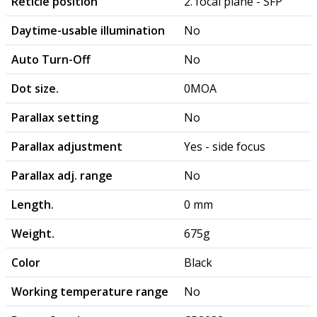
Reticle position
2. focal plane - SFP
Daytime-usable illumination
No
Auto Turn-Off
No
Dot size.
0MOA
Parallax setting
No
Parallax adjustment
Yes - side focus
Parallax adj. range
No
Length.
0 mm
Weight.
675g
Color
Black
Working temperature range
No