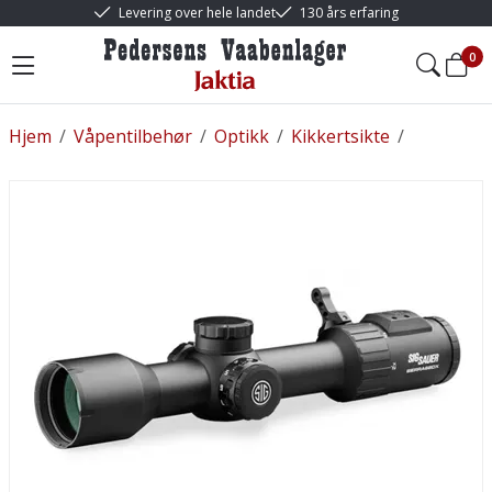
Levering over hele landet
130 års erfaring
0
Hjem
/
Våpentilbehør
/
Optikk
/
Kikkertsikte
/