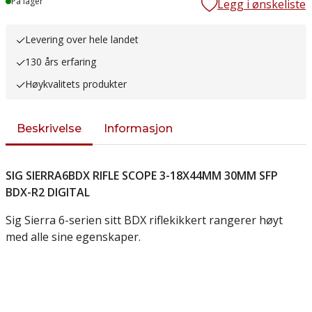
Lager
På lager
Legg i ønskeliste
Levering over hele landet
130 års erfaring
Høykvalitets produkter
Beskrivelse
Informasjon
SIG SIERRA6BDX RIFLE SCOPE 3-18X44MM 30MM SFP
BDX-R2 DIGITAL
Sig Sierra 6-serien sitt BDX riflekikkert rangerer høyt
med alle sine egenskaper.