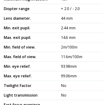
Diopter range
+ 2.0 / - 2.0
Lens diameter.
44 mm
Min. exit pupil.
2.44 mm
Max. exit pupil.
14.6 mm
Min. field of view.
2m/100m
Max. field of view.
11.6m/100m
Min. eye relief.
93.98mm
Max. eye relief.
99.06mm
Twilight Factor
No
Light transmission
No
Fast focus eyepiece
-